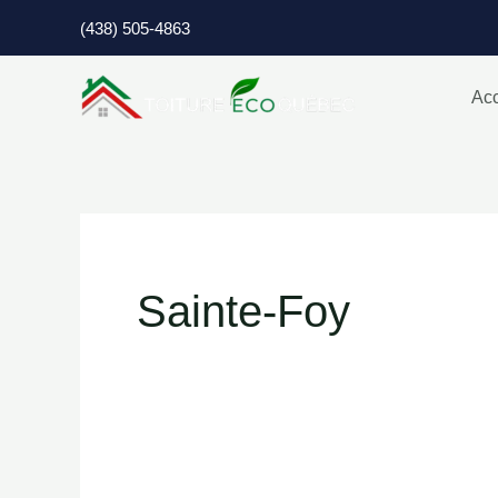
Aller
(438) 505-4863
au
contenu
Acc
Sainte-Foy