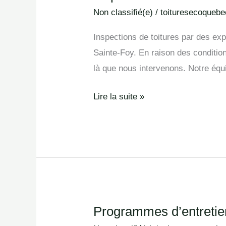
des
Non classifié(e)
/
toituresecoquebe
toitures
Inspections de toitures par des exp
en
Sainte-Foy. En raison des condition
Sainte-
là que nous intervenons. Notre éq
Foy
Lire la suite »
Programmes d’entretie
Programmes