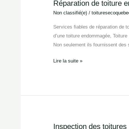
Réparation de toiture 
Réparation
de
Non classifié(e)
/
toituresecoquebe
toiture
Services fiables de réparation de 
en
d’une toiture endommagée, Toiture 
Sainte-
Non seulement ils fournissent des s
Foy
Lire la suite »
Inspection des toitures
Inspection