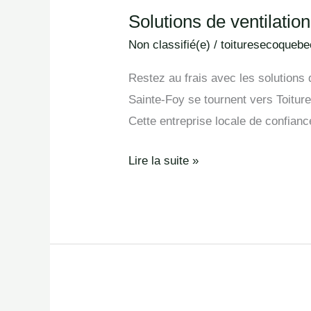
Solutions de ventilati
Solutions
de
Non classifié(e)
/
toituresecoquebe
ventilation
Restez au frais avec les solutions 
des
Sainte-Foy se tournent vers Toiture
combles
Cette entreprise locale de confian
en
Sainte-
Lire la suite »
Foy