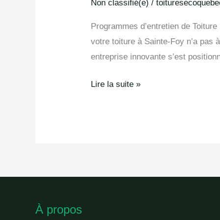
d’entretien
Non classifié(e)
/
toituresecoquebe
en
Programmes d’entretien de Toiture 
Sainte-
votre toiture à Sainte-Foy n’a pas
Foy
entreprise innovante s’est position
Lire la suite »
À propos