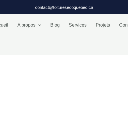
contact@toituresecoquebec.ca
ueil
A propos
Blog
Services
Projets
Con