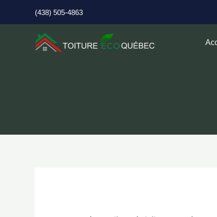
Aller
(438) 505-4863
au
contenu
Acc