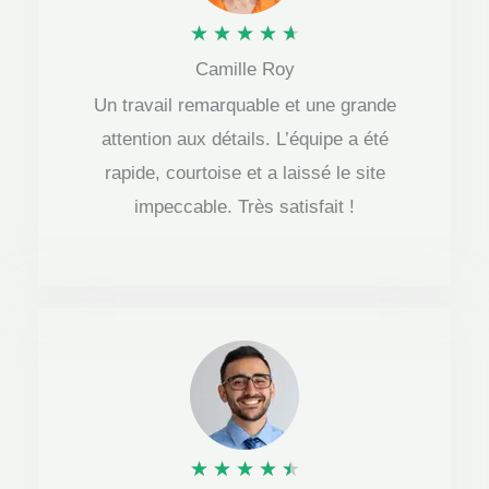
N
★
★
★
★
★
Camille Roy
o
Un travail remarquable et une grande
t
attention aux détails. L’équipe a été
é
rapide, courtoise et a laissé le site
4
impeccable. Très satisfait !
.
7
s
u
r
5
N
★
★
★
★
★