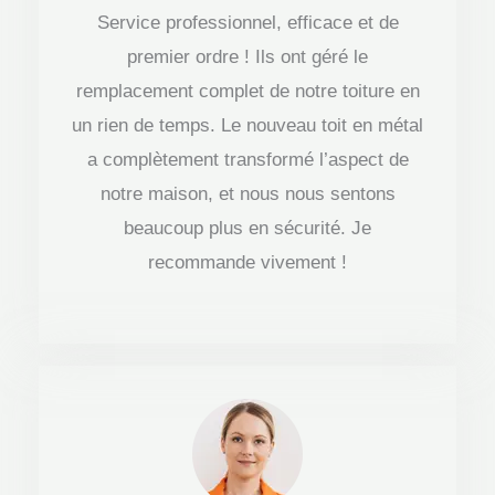
Service professionnel, efficace et de
t
premier ordre ! Ils ont géré le
é
remplacement complet de notre toiture en
4
un rien de temps. Le nouveau toit en métal
.
a complètement transformé l’aspect de
5
notre maison, et nous nous sentons
s
beaucoup plus en sécurité. Je
u
recommande vivement !
r
5