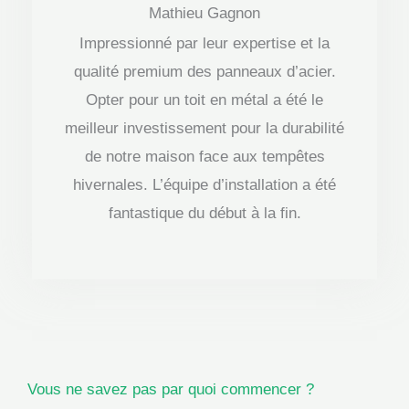
Mathieu Gagnon
o
Impressionné par leur expertise et la
t
qualité premium des panneaux d’acier.
é
Opter pour un toit en métal a été le
4
meilleur investissement pour la durabilité
.
de notre maison face aux tempêtes
5
hivernales. L’équipe d’installation a été
s
fantastique du début à la fin.
u
r
5
Vous ne savez pas par quoi commencer ?