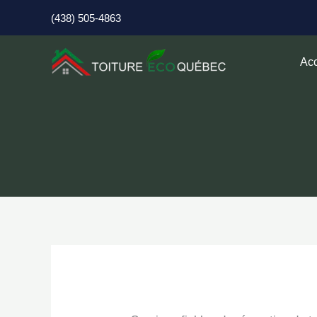
Aller
(438) 505-4863
au
contenu
Acc