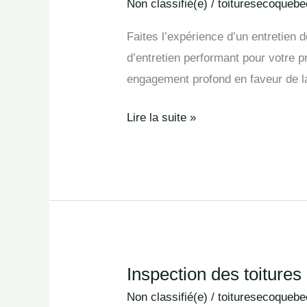
de
Non classifié(e)
/
toituresecoquebe
maintenance
Faites l’expérience d’un entretien
en
d’entretien performant pour votre p
Antrim
engagement profond en faveur de la 
Lire la suite »
Inspection des toitures
Inspection
des
Non classifié(e)
/
toituresecoquebe