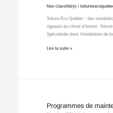
de
Non classifié(e)
/
toituresecoquebe
toiture
Toiture Éco Québec : des installati
en
rigueurs du climat d’Antrim, Toitu
Antrim
Spécialisée dans l’installation de t
Lire la suite »
Programmes de mainte
Programmes