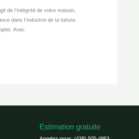
it de l’intégrité de votre maison,
ce dans l’industrie de la toiture,
mpter. Avec
Estimation gratuite
Appelez-nous:
(438) 505-4863