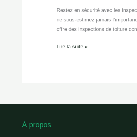
toitures
Restez en sécurité avec les inspect
en
ne sous-estimez jamais l’importance
Antrim
offre des inspections de toiture co
Lire la suite »
À propos