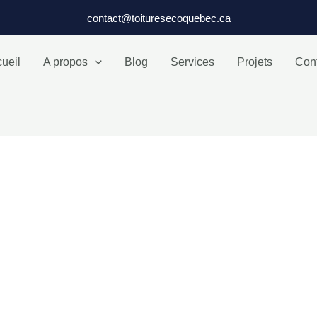
contact@toituresecoquebec.ca
ueil
A propos
Blog
Services
Projets
Con