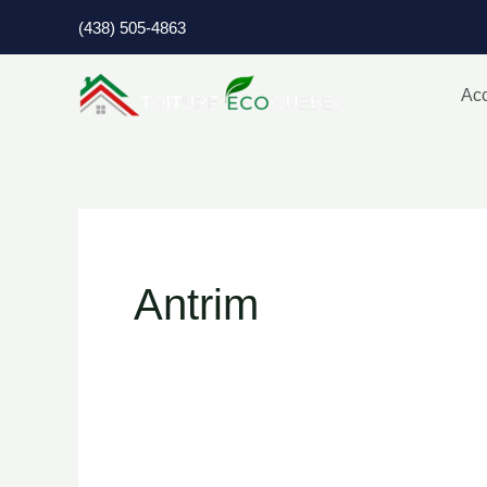
Aller
(438) 505-4863
au
contenu
Acc
Antrim