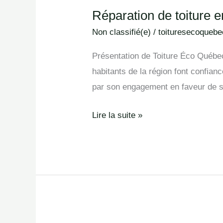
Réparation de toiture 
Réparation
de
Non classifié(e)
/
toituresecoquebe
toiture
Présentation de Toiture Éco Québec 
en
habitants de la région font confian
Antrim
par son engagement en faveur de so
Lire la suite »