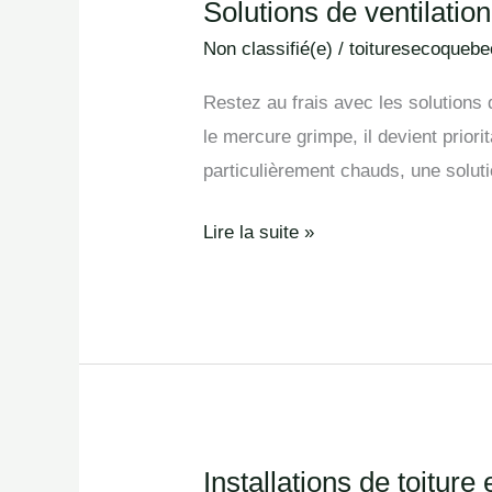
Solutions de ventilatio
Solutions
de
Non classifié(e)
/
toituresecoquebe
ventilation
Restez au frais avec les solutions 
de
le mercure grimpe, il devient priori
grenier
particulièrement chauds, une soluti
à
Antrim
Lire la suite »
Installations de toiture
Installations