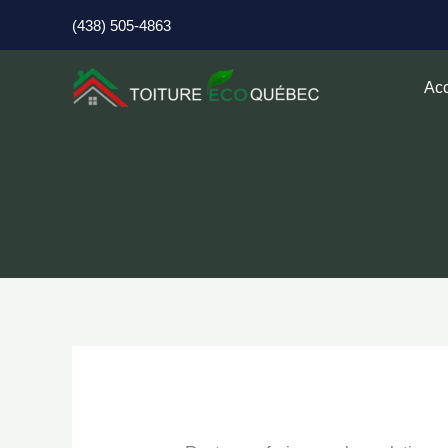
Aller
(438) 505-4863
au
contenu
Acc