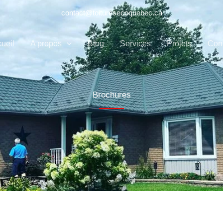
contact@toituresecoquebec.ca
ueil
A propos
Blog
Services
Projets
Con
Brochures