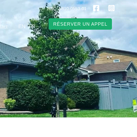
RBQ: 5810-0553-01
RÉSERVER UN APPEL
EN
FR
tact