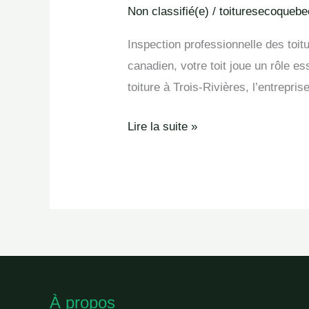
de
Non classifié(e)
/
toituresecoquebe
toitures
Inspection professionnelle des toit
à
canadien, votre toit joue un rôle es
Trois-
toiture à Trois-Rivières, l’entrepri
Rivières
Lire la suite »
À propos