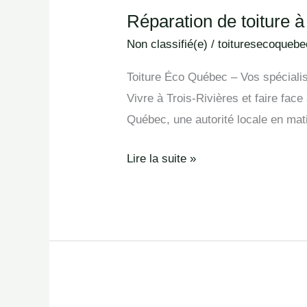
Réparation de toiture à
Réparation
de
Non classifié(e)
/
toituresecoquebe
toiture
Toiture Éco Québec – Vos spécialist
à
Vivre à Trois-Rivières et faire fac
Trois-
Québec, une autorité locale en mati
Rivières
Lire la suite »