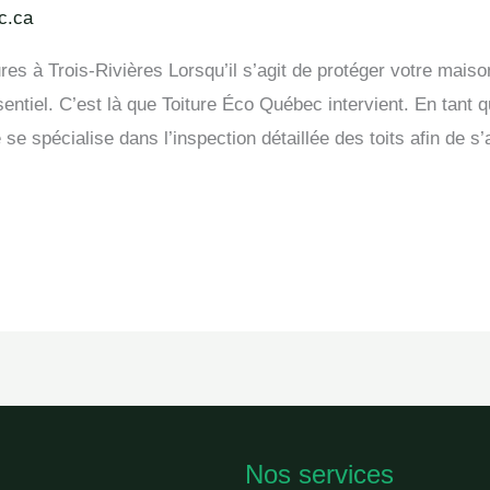
c.ca
ures à Trois-Rivières Lorsqu’il s’agit de protéger votre maiso
sentiel. C’est là que Toiture Éco Québec intervient. En tant 
se se spécialise dans l’inspection détaillée des toits afin de s
Nos services