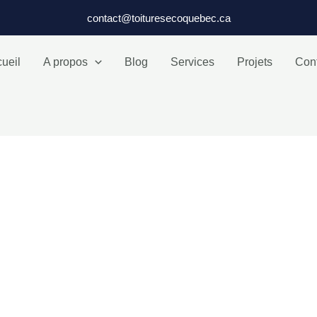
contact@toituresecoquebec.ca
ueil
A propos
Blog
Services
Projets
Con