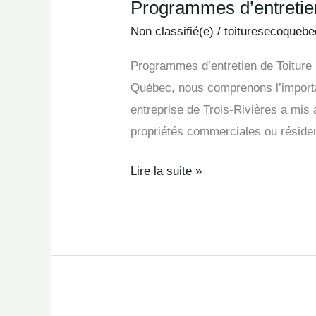
Programmes d’entretien
Programmes
d’entretien
Non classifié(e)
/
toituresecoquebe
à
Programmes d’entretien de Toiture 
Trois-
Québec, nous comprenons l’importanc
Rivières
entreprise de Trois-Rivières a mis
propriétés commerciales ou résiden
Lire la suite »