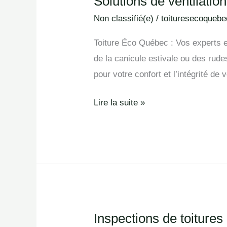
Solutions de ventilatio
Solutions
de
Non classifié(e)
/
toituresecoquebe
ventilation
Toiture Éco Québec : Vos experts en
de
de la canicule estivale ou des rudes
grenier
pour votre confort et l’intégrité d
à
Trois-
Lire la suite »
Rivières
Inspections de toitures
Inspections