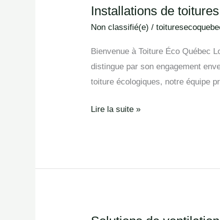
Installations de toiture
Installations
de
Non classifié(e)
/
toituresecoquebe
toitures
Bienvenue à Toiture Éco Québec Lors
à
distingue par son engagement envers
Trois-
toiture écologiques, notre équipe pr
Rivières
Lire la suite »