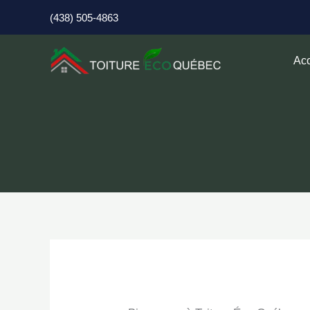
Aller
(438) 505-4863
au
contenu
Acc