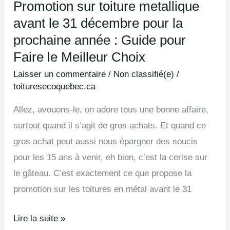
Promotion sur toiture metallique
pour
avant le 31 décembre pour la
la
prochaine
prochaine année : Guide pour
année
Faire le Meilleur Choix
:
Laisser un commentaire
/
Non classifié(e)
/
Guide
toituresecoquebec.ca
pour
Allez, avouons-le, on adore tous une bonne affaire,
Faire
surtout quand il s’agit de gros achats. Et quand ce
le
gros achat peut aussi nous épargner des soucis
Meilleur
pour les 15 ans à venir, eh bien, c’est la cerise sur
Choix
le gâteau. C’est exactement ce que propose la
promotion sur les toitures en métal avant le 31
Lire la suite »