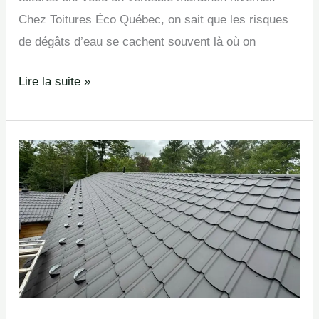
Chez Toitures Éco Québec, on sait que les risques
de dégâts d’eau se cachent souvent là où on
Lire la suite »
Promotion
sur
toiture
metallique
avant
le
31
décembre