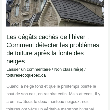
l’hiver
:
Comment
détecter
Les dégâts cachés de l’hiver :
les
Comment détecter les problèmes
problèmes
de
de toiture après la fonte des
toiture
neiges
après
Laisser un commentaire
/
Non classifié(e)
/
la
toituresecoquebec.ca
fonte
Quand la neige fond et que le printemps pointe le
des
bout de son nez, on respire enfin. Mais attends, il y
neiges
a un hic. Sous le doux manteau neigeux, nos
toitures ont vécu un véritable marathon hivernal.