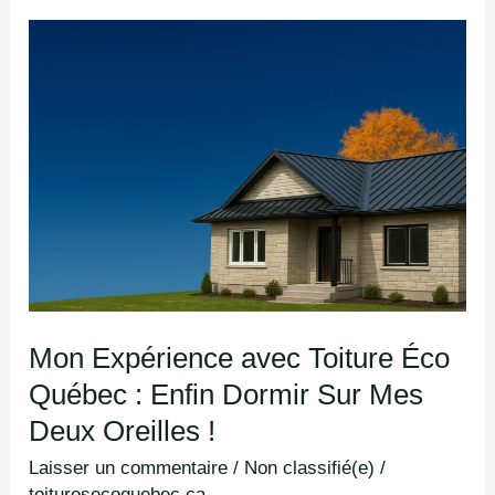
Mon
Expérience
avec
Toiture
Éco
Québec
:
Enfin
Dormir
Sur
Mon Expérience avec Toiture Éco
Mes
Québec : Enfin Dormir Sur Mes
Deux
Deux Oreilles !
Oreilles
Laisser un commentaire
/
Non classifié(e)
/
!
toituresecoquebec.ca