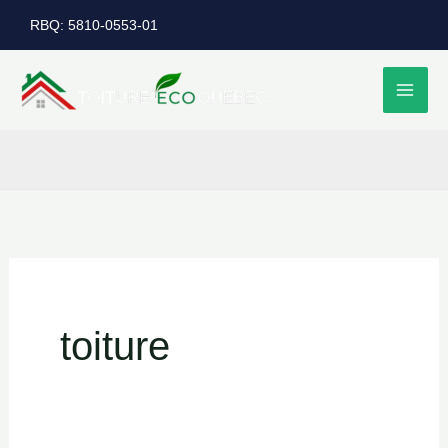
Aller
RBQ: 5810-0553-01
au
contenu
toiture