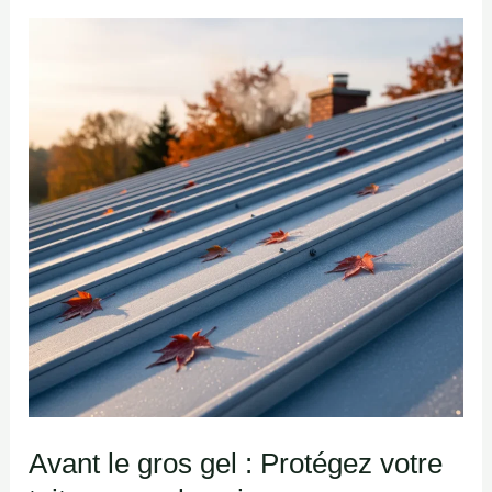
Avant
le
gros
gel
:
Protégez
votre
toiture
pour
la
saison
Avant le gros gel : Protégez votre