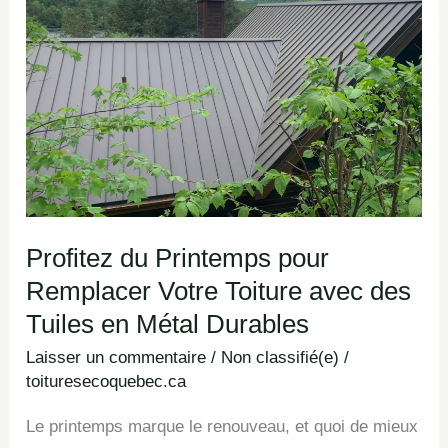
pour
Remplacer
Votre
Toiture
avec
des
Tuiles
en
Profitez du Printemps pour
Métal
Remplacer Votre Toiture avec des
Durables
Tuiles en Métal Durables
Laisser un commentaire
/
Non classifié(e)
/
toituresecoquebec.ca
Le printemps marque le renouveau, et quoi de mieux