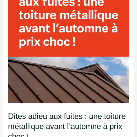
aux
fuites
:
une
toiture
métallique
avant
l’automne
à
prix
choc
!
Dites adieu aux fuites : une toiture
métallique avant l’automne à prix
choc !