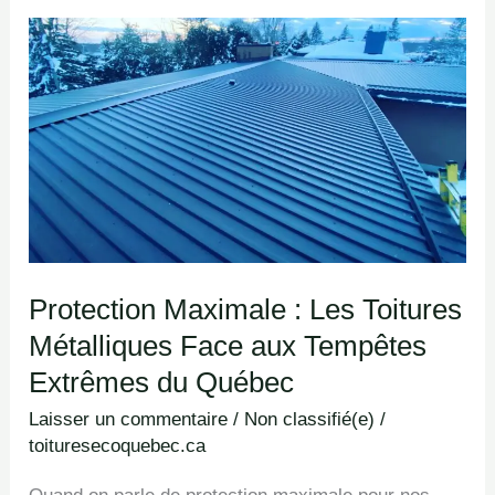
Protection
Maximale
:
Les
Toitures
Métalliques
Face
aux
Protection Maximale : Les Toitures
Tempêtes
Métalliques Face aux Tempêtes
Extrêmes
du
Extrêmes du Québec
Québec
Laisser un commentaire
/
Non classifié(e)
/
toituresecoquebec.ca