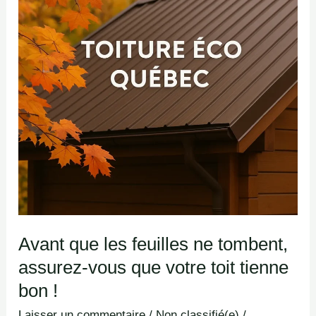
feuilles
ne
tombent,
assurez-
vous
que
votre
toit
tienne
bon
!
Avant que les feuilles ne tombent,
assurez-vous que votre toit tienne
bon !
Laisser un commentaire
/
Non classifié(e)
/