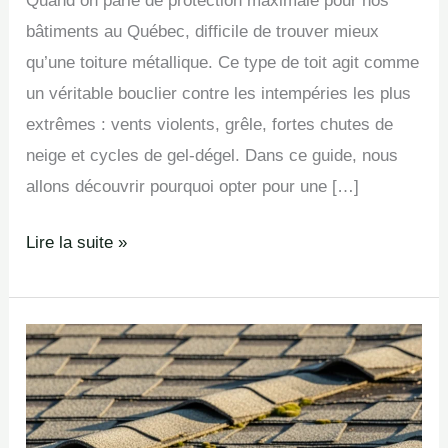
Quand on parle de protection maximale pour nos
bâtiments au Québec, difficile de trouver mieux
qu’une toiture métallique. Ce type de toit agit comme
un véritable bouclier contre les intempéries les plus
extrêmes : vents violents, grêle, fortes chutes de
neige et cycles de gel-dégel. Dans ce guide, nous
allons découvrir pourquoi opter pour une […]
Lire la suite »
Les
5
signes
qui