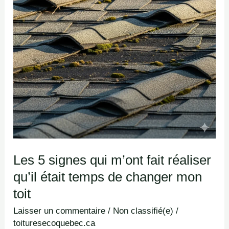
m’ont
fait
réaliser
qu’il
était
temps
de
changer
mon
toit
Les 5 signes qui m’ont fait réaliser
qu’il était temps de changer mon
toit
Laisser un commentaire
/
Non classifié(e)
/
toituresecoquebec.ca