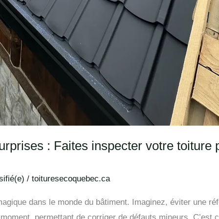
rprises : Faites inspecter votre toitur
ifié(e)
/
toituresecoquebec.ca
t magique dans le monde du bâtiment. Imaginez, éviter une r
n moment, permettant de corriger de défauts mineurs. C’est