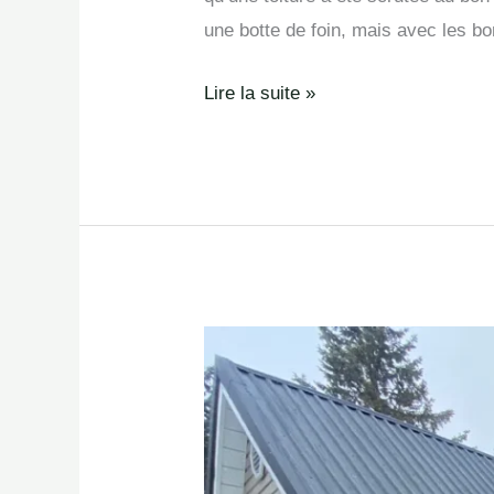
une botte de foin, mais avec les bo
Lire la suite »
Avant
que
les
premières
neiges