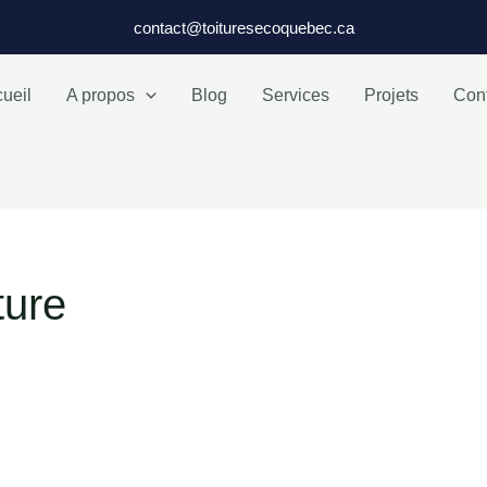
contact@toituresecoquebec.ca
ueil
A propos
Blog
Services
Projets
Con
ture