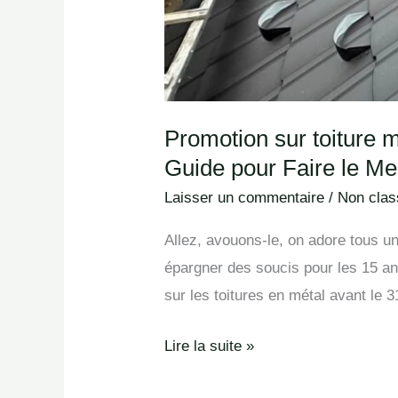
pour
Faire
le
Meilleur
Choix
Promotion sur toiture 
Guide pour Faire le Me
Laisser un commentaire
/
Non class
Allez, avouons-le, on adore tous un
épargner des soucis pour les 15 ans
sur les toitures en métal avant le 
Lire la suite »