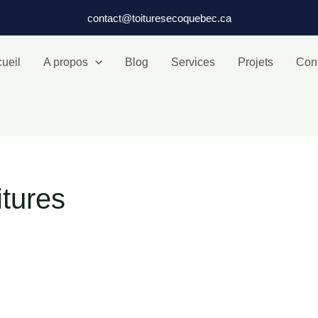
contact@toituresecoquebec.ca
ueil
A propos
Blog
Services
Projets
Con
itures