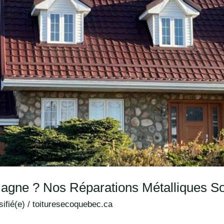
magne ? Nos Réparations Métalliques So
ifié(e)
/
toituresecoquebec.ca