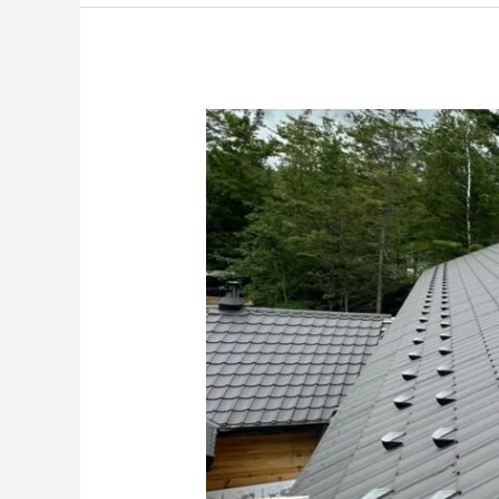
Service
de
Réparation
de
Toiture
Métallique
–
Devis
Gratuite
et
Intervention