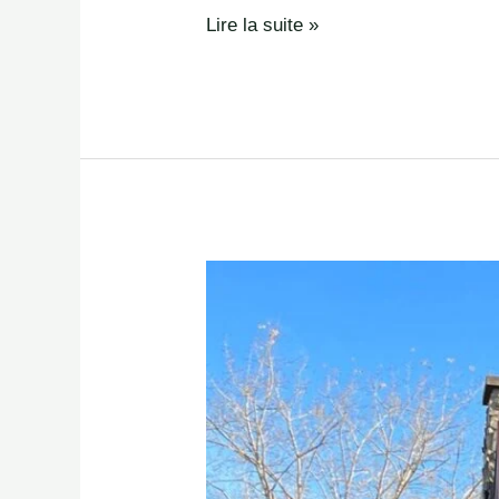
Lire la suite »
Fuite
de
Toit
à
Charlemagne
?
Nos