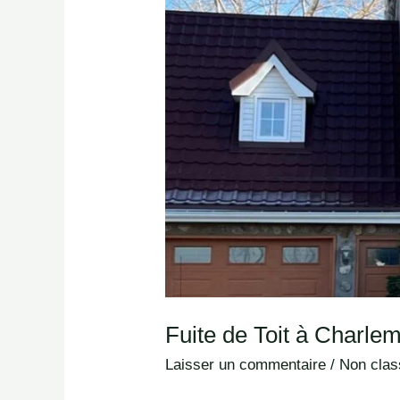
Réparations
Métalliques
Sont
Rapides
et
Fiables
!
Fuite de Toit à Charle
Laisser un commentaire
/
Non class