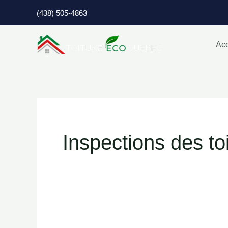
Aller
(438) 505-4863
au
contenu
Acc
Inspections des to