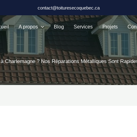
contact@toituresecoquebec.ca
ueil
A propos
Blog
Services
Projets
Con
t à Charlemagne ? Nos Réparations Métalliques Sont Rapides