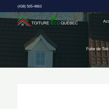
Aller
(438) 505-4863
au
contenu
Acc
Fuite de Toi