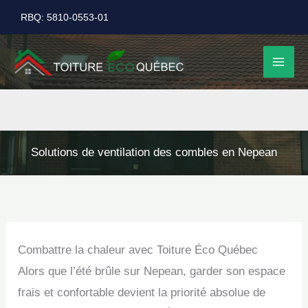
Aller
RBQ: 5810-0553-01
au
contenu
Solutions de ventilation des combles en Nepean
Combattre la chaleur avec Toiture Éco Québec
Alors que l’été brûle sur Nepean, garder son espace
frais et confortable devient la priorité absolue de