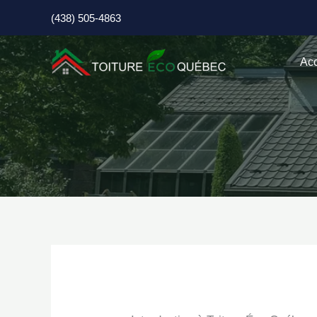
Aller
(438) 505-4863
au
contenu
Acc