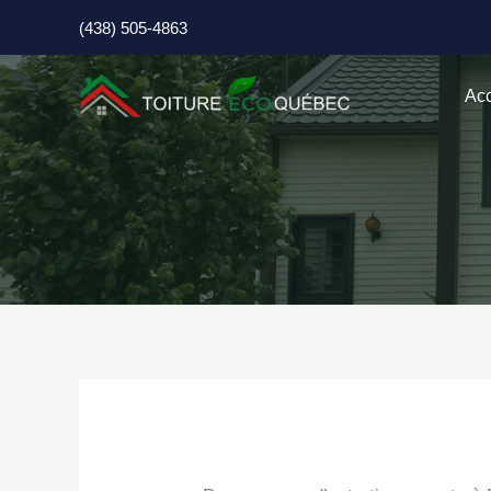
Aller
(438) 505-4863
au
contenu
Acc