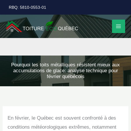
Aller
RBQ: 5810-0553-01
au
contenu
Pourquoi les toits métalliques résistent mieux aux
accumulations de glace: analyse technique pour
février québécois
En février, le Québec est souvent confronté à des
conditions météorologiques extrêmes, notamment