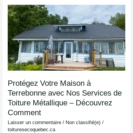
Protégez
Votre
Maison
à
Terrebonne
avec
Nos
Services
Protégez Votre Maison à
de
Terrebonne avec Nos Services de
Toiture
Métallique
Toiture Métallique – Découvrez
–
Comment
Découvrez
Laisser un commentaire
/
Non classifié(e)
/
Comment
toituresecoquebec.ca