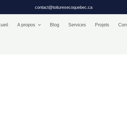
contact@toituresecoquebec.ca
ueil
A propos
Blog
Services
Projets
Con