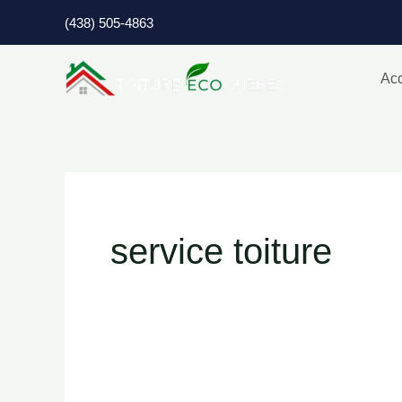
Aller
(438) 505-4863
au
contenu
Acc
service toiture