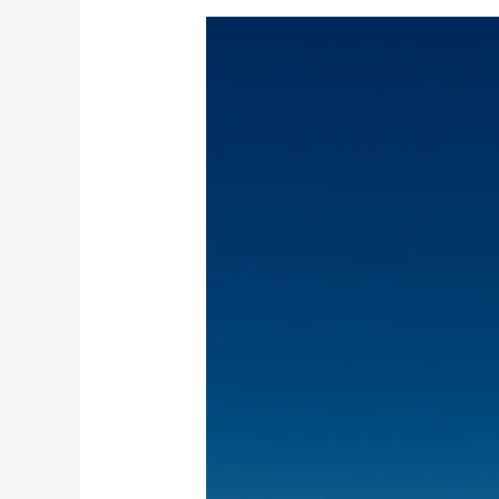
Mon
Expérience
avec
Toiture
Éco
Québec
:
Enfin
Dormir
Sur
Mes
Deux
Oreilles
!