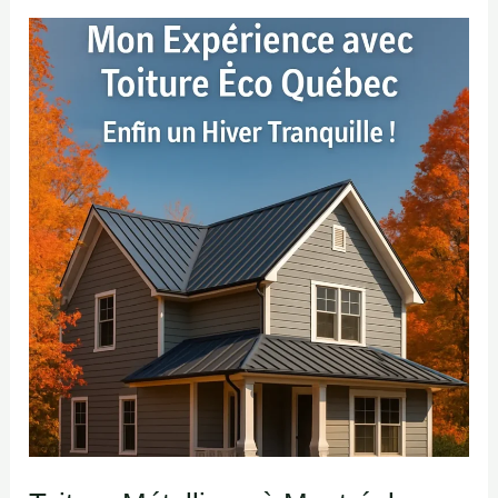
Toiture
Métallique
à
Montréal
:
Mon
Expérience
avec
Toiture
Éco
Québec
–
Enfin
un