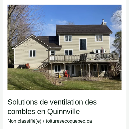
Solutions
de
ventilation
des
combles
en
Quinnville
Solutions de ventilation des
combles en Quinnville
Non classifié(e)
/
toituresecoquebec.ca