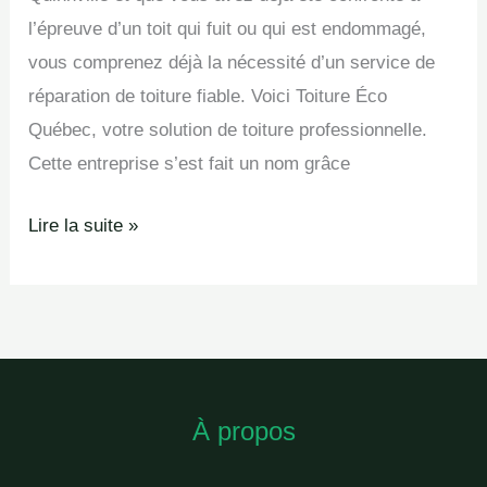
Quinnville
l’épreuve d’un toit qui fuit ou qui est endommagé,
vous comprenez déjà la nécessité d’un service de
réparation de toiture fiable. Voici Toiture Éco
Québec, votre solution de toiture professionnelle.
Cette entreprise s’est fait un nom grâce
Lire la suite »
À propos