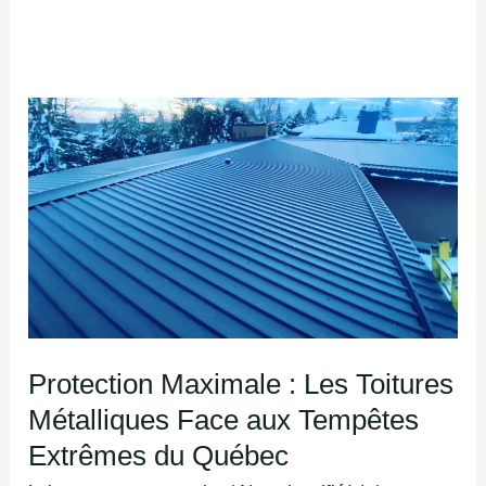
Protection
Maximale
:
Les
Toitures
Métalliques
Face
aux
Protection Maximale : Les Toitures
Tempêtes
Métalliques Face aux Tempêtes
Extrêmes
du
Extrêmes du Québec
Québec