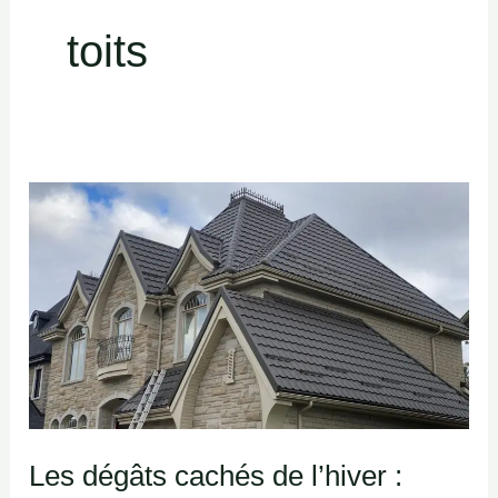
toits
Les
dégâts
cachés
de
l’hiver
:
Comment
détecter
Les dégâts cachés de l’hiver :
les