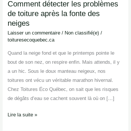
Comment détecter les problèmes
problèmes
de
de toiture après la fonte des
toiture
neiges
après
Laisser un commentaire
/
Non classifié(e)
/
la
toituresecoquebec.ca
fonte
Quand la neige fond et que le printemps pointe le
des
bout de son nez, on respire enfin. Mais attends, il y
neiges
a un hic. Sous le doux manteau neigeux, nos
toitures ont vécu un véritable marathon hivernal.
Chez Toitures Éco Québec, on sait que les risques
de dégâts d’eau se cachent souvent là où on […]
Lire la suite »