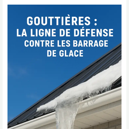
Gouttières
:
la
ligne
de
défense
essentielle
contre
les
barrages
de
glace