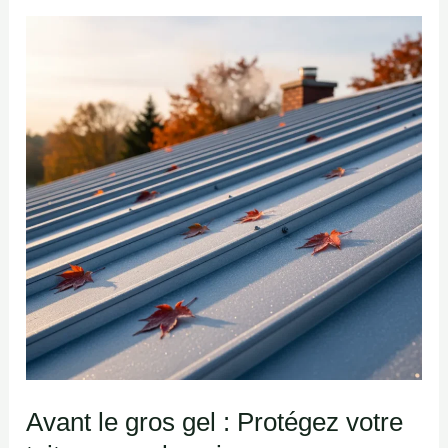
Avant
le
gros
gel
:
Protégez
votre
toiture
pour
la
saison
Avant le gros gel : Protégez votre