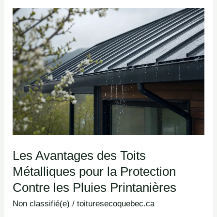
Les
Avantages
des
Toits
Métalliques
pour
la
Protection
Contre
les
Les Avantages des Toits
Pluies
Métalliques pour la Protection
Printanières
Contre les Pluies Printanières
Non classifié(e)
/
toituresecoquebec.ca