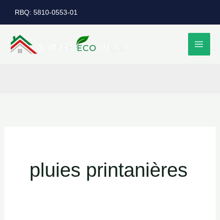
Aller
RBQ: 5810-0553-01
au
contenu
pluies printanières