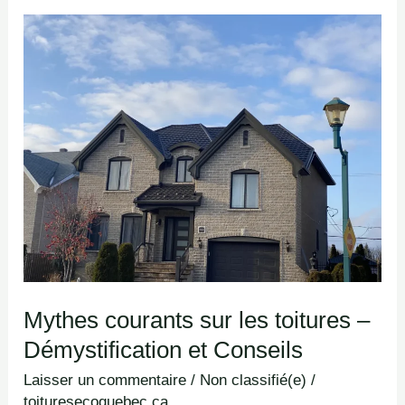
Mythes
courants
sur
les
toitures
–
Démystification
et
Conseils
Mythes courants sur les toitures –
Démystification et Conseils
Laisser un commentaire
/
Non classifié(e)
/
toituresecoquebec.ca