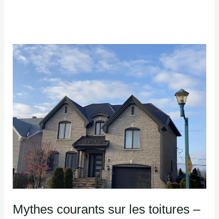
Mythes
courants
sur
les
toitures
–
Démystification
et
Conseils
Mythes courants sur les toitures –