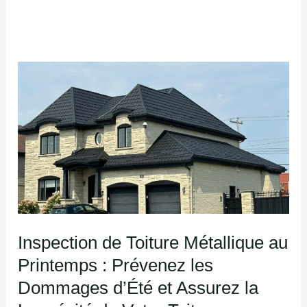
Inspection
de
Toiture
Métallique
au
Printemps
:
Prévenez
Inspection de Toiture Métallique au
les
Printemps : Prévenez les
Dommages
d’Été
Dommages d’Été et Assurez la
et