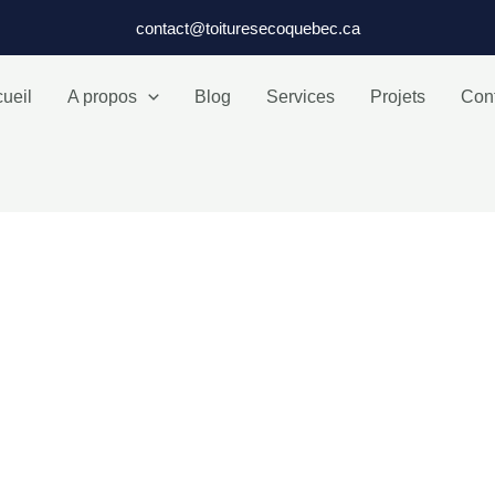
contact@toituresecoquebec.ca
ueil
A propos
Blog
Services
Projets
Con