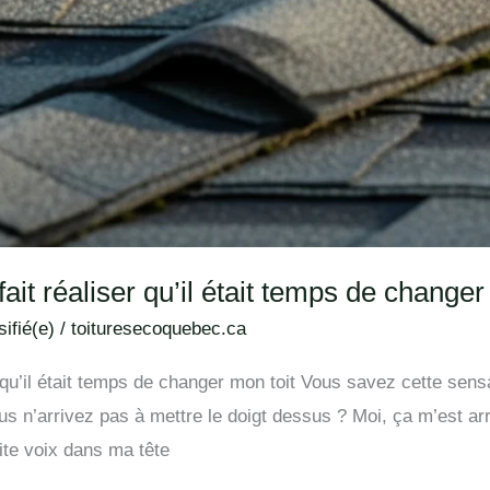
ait réaliser qu’il était temps de changer
ifié(e)
/
toituresecoquebec.ca
r qu’il était temps de changer mon toit Vous savez cette sen
s n’arrivez pas à mettre le doigt dessus ? Moi, ça m’est arr
ite voix dans ma tête