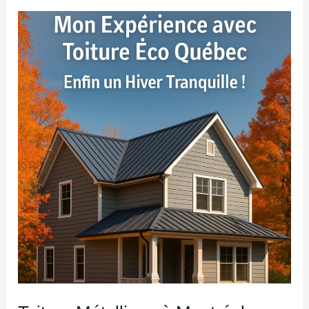
Toiture
Métallique
à
Montréal
:
Mon
Expérience
avec
Toiture
Éco
Québec
–
Enfin
un