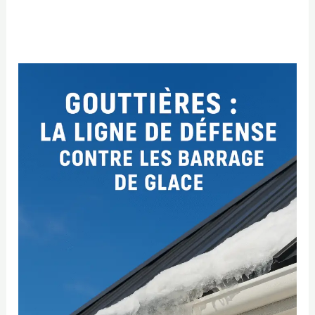
Gouttières
:
la
ligne
de
défense
essentielle
contre
les
barrages
de
glace