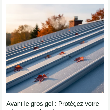
Avant
le
gros
gel
:
Protégez
votre
toiture
pour
la
saison
Avant le gros gel : Protégez votre