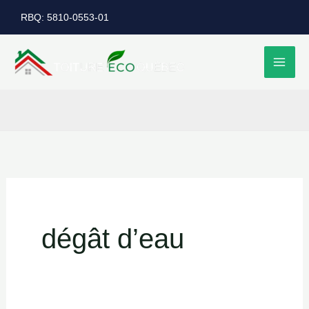
Aller
RBQ: 5810-0553-01
au
contenu
dégât d’eau