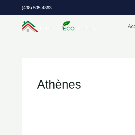
Aller
(438) 505-4863
au
contenu
Acc
Athènes