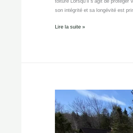
toiture Lorsqu’il s’agit de protéger
son intégrité et sa longévité est p
Lire la suite »
Installations
de
toiture
en
Athènes