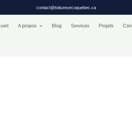
contact@toituresecoquebec.ca
ueil
A propos
Blog
Services
Projets
Con