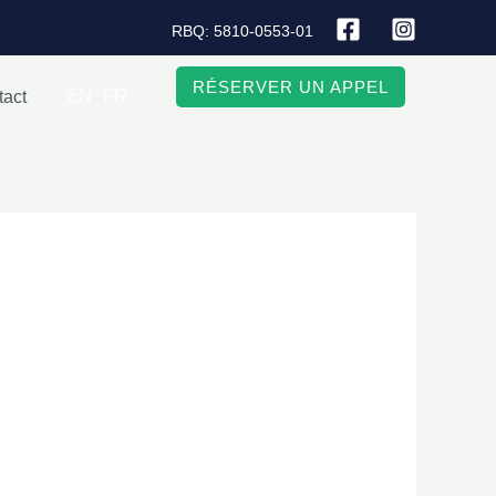
RBQ: 5810-0553-01
RÉSERVER UN APPEL
EN
FR
tact