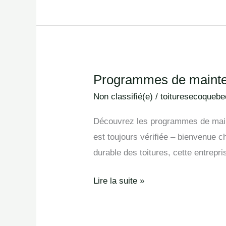
Programmes de mainte
Programmes
de
Non classifié(e)
/
toituresecoquebe
maintenance
Découvrez les programmes de mainte
en
est toujours vérifiée – bienvenue
Athènes
durable des toitures, cette entrepr
Lire la suite »