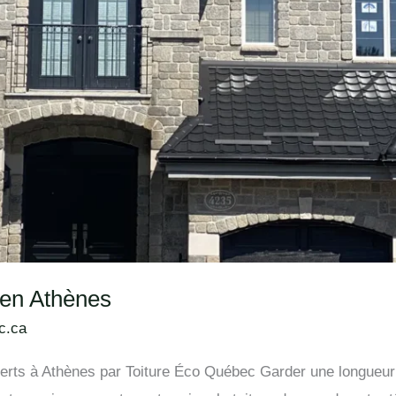
s en Athènes
c.ca
xperts à Athènes par Toiture Éco Québec Garder une longueu