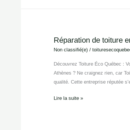
Réparation de toiture 
Réparation
de
Non classifié(e)
/
toituresecoquebe
toiture
Découvrez Toiture Éco Québec : Vot
en
Athènes ? Ne craignez rien, car Toi
Athènes
qualité. Cette entreprise réputée s
Lire la suite »