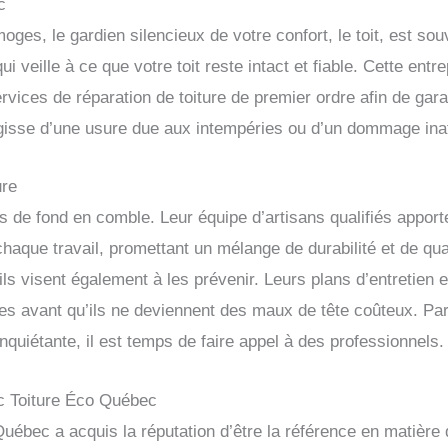
c
ges, le gardien silencieux de votre confort, le toit, est so
i veille à ce que votre toit reste intact et fiable. Cette entr
ervices de réparation de toiture de premier ordre afin de gara
gisse d’une usure due aux intempéries ou d’un dommage inat
ure
s de fond en comble. Leur équipe d’artisans qualifiés appor
aque travail, promettant un mélange de durabilité et de qual
ils visent également à les prévenir. Leurs plans d’entretien 
mes avant qu’ils ne deviennent des maux de tête coûteux. P
quiétante, il est temps de faire appel à des professionnels.
ec Toiture Éco Québec
ébec a acquis la réputation d’être la référence en matière d