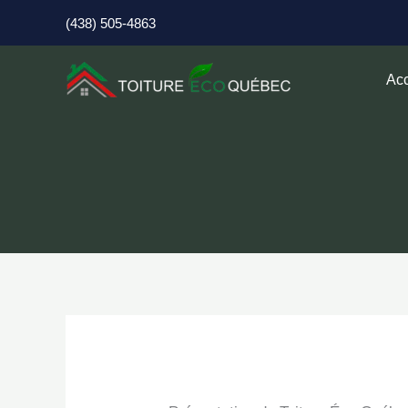
Aller
(438) 505-4863
au
contenu
Acc