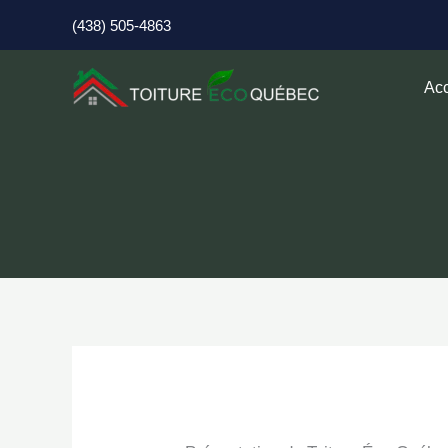
Aller
(438) 505-4863
au
contenu
Acc