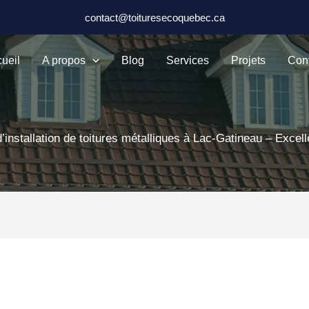
contact@toituresecoquebec.ca
ueil
A propos
Blog
Services
Projets
Con
’installation de toitures métalliques à Lac-Gatineau – Excell