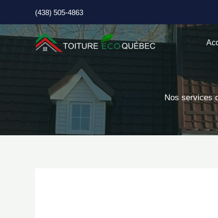
Aller
(438) 505-4863
au
contenu
Acc
Nos services d