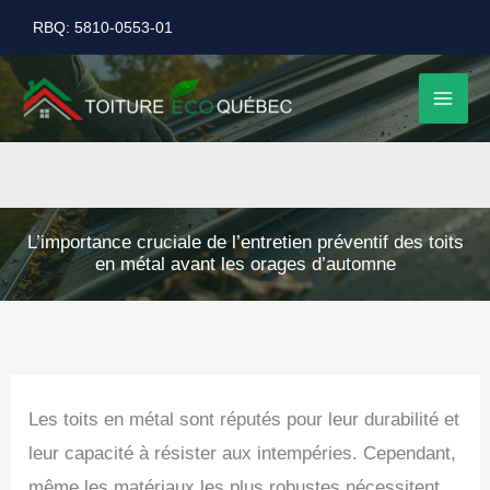
Aller
RBQ: 5810-0553-01
au
contenu
L’importance cruciale de l’entretien préventif des toits
en métal avant les orages d’automne
Les toits en métal sont réputés pour leur durabilité et
leur capacité à résister aux intempéries. Cependant,
même les matériaux les plus robustes nécessitent