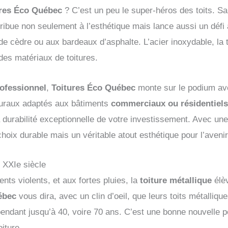
ures Éco Québec
? C’est un peu le super-héros des toits. Sa 
ribue non seulement à l’esthétique mais lance aussi un défi
 cèdre ou aux bardeaux d’asphalte. L’acier inoxydable, la tô
 des matériaux de toitures.
ofessionnel
,
Toitures Éco Québec
monte sur le podium ave
cturaux adaptés aux bâtiments
commerciaux ou résidentiel
durabilité exceptionnelle de votre investissement. Avec une p
oix durable mais un véritable atout esthétique pour l’avenir
 XXIe siècle
ents violents, et aux fortes pluies, la
toiture métallique
élèv
ébec
vous dira, avec un clin d’oeil, que leurs toits métalli
 pendant jusqu’à 40, voire 70 ans. C’est une bonne nouvelle p
oiture.