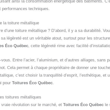
duisant ainsi la consommation énergétique des bâtiments. C’e
et performances techniques.
e la toiture métallique
ure d’une toiture métallique ? D’abord, il y a sa durabilité. V
 sa légèreté est un véritable atout, surtout pour les structu
res Éco Québec
, cette légèreté rime avec facilité d’installat
ous. Entre l’acier, l’aluminium, et d’autres alliages, sans pa
 mot. Cela permet à chaque propriétaire de donner une touc
lique, c’est choisir la tranquillité d’esprit, l’esthétique, e
ui pour
Toitures Éco Québec
.
es toitures métalliques
e vraie révolution sur le marché, et
Toitures Éco Québec
le 