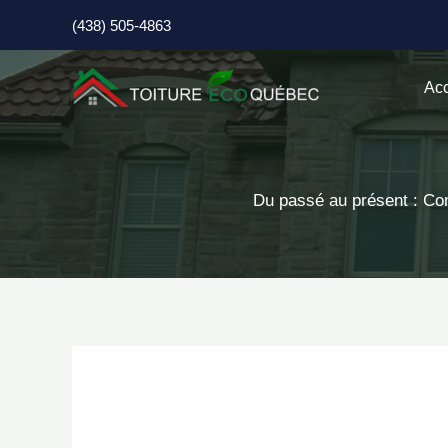
Aller
(438) 505-4863
au
contenu
Acc
Du passé au présent : Com