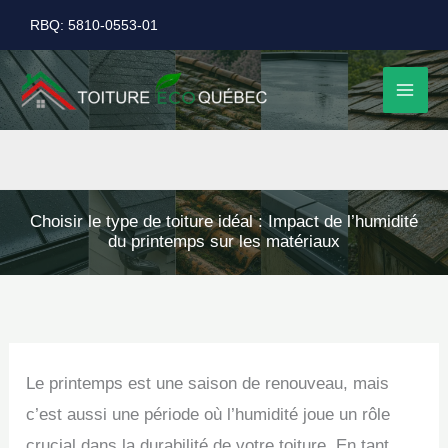
Aller
RBQ: 5810-0553-01
au
contenu
Choisir le type de toiture idéal : Impact de l’humidité
du printemps sur les matériaux
Le printemps est une saison de renouveau, mais
c’est aussi une période où l’humidité joue un rôle
crucial dans la durabilité de votre toiture. En tant