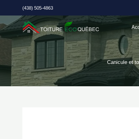
Aller
(438) 505-4863
au
contenu
Acc
Canicule et to